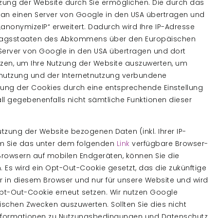
zung der Website durch Sie ermöglichen. Die durch das
 an einen Server von Google in den USA übertragen und
nonymizeIP“ erweitert. Dadurch wird Ihre IP-Adresse
rtragsstaaten des Abkommens über den Europäischen
n Server von Google in den USA übertragen und dort
tzen, um Ihre Nutzung der Website auszuwerten, um
enutzung und der Internetnutzung verbundene
rung der Cookies durch eine entsprechende Einstellung
all gegebenenfalls nicht sämtliche Funktionen dieser
tzung der Website bezogenen Daten (inkl. Ihrer IP-
em Sie das unter dem folgenden
Link
verfügbare Browser-
 Browsern auf mobilen Endgeräten, können Sie die
n. Es wird ein Opt-Out-Cookie gesetzt, das die zukünftige
r in diesem Browser und nur für unsere Website und wird
pt-Out-Cookie erneut setzen. Wir nutzen Google
schen Zwecken auszuwerten. Sollten Sie dies nicht
Informationen zu Nutzungsbedingungen und Datenschutz