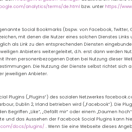
oogle.com/analytics/terms/de.html
bzw. unter
https://www
enannte Social Bookmarks (bspw. von Facebook, Twitter, Goo
zeichen, mit denen die Nutzer eines solchen Dienstes Lin
iglich als Link zu den entsprechenden Diensten eingebund
eweiligen Anbieters weitergeleitet, d.h. erst dann werden N
t Ihren personenbezogenen Daten bei Nutzung dieser Webs
timmungen. Die Nutzung der Dienste selbst richtet sich 
jeweiligen Anbieter.
al Plugins („Plugins“) des sozialen Netzwerkes facebook.c
bour, Dublin 2, Irland betrieben wird („Facebook“). Die P
, den Begriffen „Like“, „Gefällt mir“ oder einem „Daumen ho
iste und das Aussehen der Facebook Social Plugins kann hi
.com/docs/plugins/
. Wenn Sie eine Webseite dieses Angebot