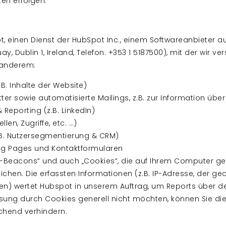
en erfolgen.
, einen Dienst der HubSpot Inc., einem Softwareanbieter au
uay, Dublin 1, Ireland, Telefon: +353 1 5187500), mit der wi
 anderem:
. Inhalte der Website)
ter sowie automatisierte Mailings, z.B. zur Information übe
 Reporting (z.B. LinkedIn)
llen, Zugriffe, etc. …)
. Nutzersegmentierung & CRM)
ing Pages und Kontaktformularen
Beacons“ und auch „Cookies“, die auf Ihrem Computer ges
chen. Die erfassten Informationen (z.B. IP-Adresse, der ge
en) wertet Hubspot in unserem Auftrag, um Reports über d
fassung durch Cookies generell nicht möchten, können Sie di
chend verhindern.