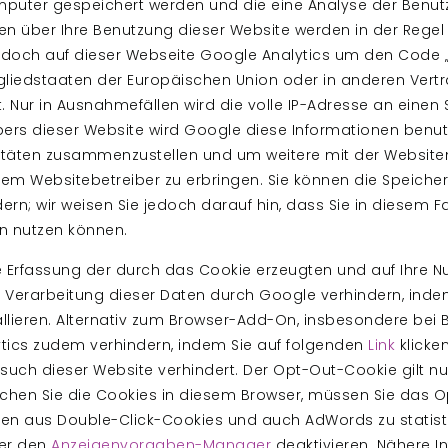
omputer gespeichert werden und die eine Analyse der Benut
en über Ihre Benutzung dieser Website werden in der Regel
edoch auf dieser Webseite Google Analytics um den Code „a
tgliedstaaten der Europäischen Union oder in anderen Ve
. Nur in Ausnahmefällen wird die volle IP-Adresse an eine
ibers dieser Website wird Google diese Informationen benu
vitäten zusammenzustellen und um weitere mit der Websit
em Websitebetreiber zu erbringen. Sie können die Speiche
ern; wir weisen Sie jedoch darauf hin, dass Sie in diesem F
n nutzen können.
 Erfassung der durch das Cookie erzeugten und auf Ihre Nu
 Verarbeitung dieser Daten durch Google verhindern, ind
allieren. Alternativ zum Browser-Add-On, insbesondere bei
tics zudem verhindern, indem Sie auf folgenden
Link
klicke
such dieser Website verhindert. Der Opt-Out-Cookie gilt nu
schen Sie die Cookies in diesem Browser, müssen Sie das O
en aus Double-Click-Cookies und auch AdWords zu statisti
ber den
Anzeigenvorgaben-Manager
deaktivieren. Nähere 