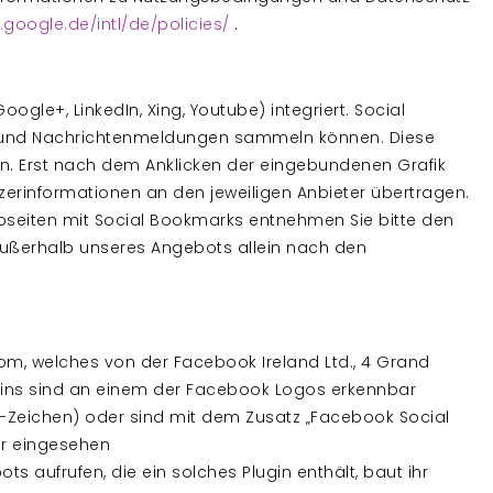
.google.de/intl/de/policies/
.
gle+, LinkedIn, Xing, Youtube) integriert. Social
ks und Nachrichtenmeldungen sammeln können. Diese
en. Erst nach dem Anklicken der eingebundenen Grafik
utzerinformationen an den jeweiligen Anbieter übertragen.
eiten mit Social Bookmarks entnehmen Sie bitte den
außerhalb unseres Angebots allein nach den
om, welches von der Facebook Ireland Ltd., 4 Grand
lugins sind an einem der Facebook Logos erkennbar
ch“-Zeichen) oder sind mit dem Zusatz „Facebook Social
er eingesehen
s aufrufen, die ein solches Plugin enthält, baut ihr