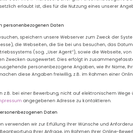
tzlich erlaubt ist, dies für die Nutzung eines unserer Ang
on personenbezogenen Daten
esuchen, speichern unsere Webserver zum Zweck der Syst
esse), die Webseiten, die Sie bei uns besuchen, das Datu
iebssystems (sog. „User Agent“), sowie die Webseite, von d
en Zwecken ausgewertet. Dies erfolgt in zusammengefasste
hinausgehende personenbezogene Angaben, wie Ihr Name, Ih
ie machen diese Angaben freiwillig, z.B. im Rahmen einer On
z.B. bei einer Bewerbung, nicht auf elektronischem Wege üb
mpressum
angegebenen Adresse zu kontaktieren.
personenbezogenen Daten
verwenden wir zur Erfüllung Ihrer Wünsche und Anforderun
Beantwortung Ihrer Anfrage, im Rahmen Ihrer Online-Bewer