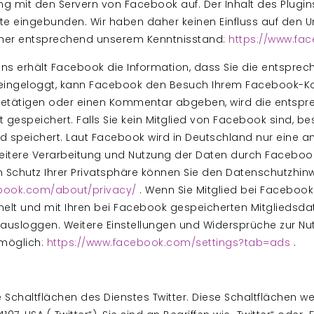
ng mit den Servern von Facebook auf. Der Inhalt des Plugin
e eingebunden. Wir haben daher keinen Einfluss auf den Um
aher entsprechend unserem Kenntnisstand:
https://www.fa
ins erhält Facebook die Information, dass Sie die entspre
k eingeloggt, kann Facebook den Besuch Ihrem Facebook-Kon
 betätigen oder einen Kommentar abgeben, wird die entspr
 gespeichert. Falls Sie kein Mitglied von Facebook sind, be
nd speichert. Laut Facebook wird in Deutschland nur eine
itere Verarbeitung und Nutzung der Daten durch Facebook
m Schutz Ihrer Privatsphäre können Sie den Datenschutzhi
ebook.com/about/privacy/
. Wenn Sie Mitglied bei Faceboo
lt und mit Ihren bei Facebook gespeicherten Mitgliedsda
k ausloggen. Weitere Einstellungen und Widersprüche zur N
 möglich:
https://www.facebook.com/settings?tab=ads
.
Schaltflächen des Dienstes Twitter. Diese Schaltflächen wer