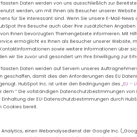
rfassten Daten werden von uns ausschließlich zur Bereitste
utzt werden, um mit Ihnen als Besucher unserer Website i
ens für Sie interessant sind. Wenn Sie unsere E-Mail-New
ubSpot Ihre Besuche auch über Ihre zusätzlichen Angaben
er von Ihnen bevorzugten Themengebiete informieren. Mit Hi
ervice ermöglicht es Ihnen als Besucher unserer Website, 
Kontaktinformationen sowie weitere Informationen über sic
erden wir Sie zuvor und gesondert um Ihre Einwilligung zur E
erfassten Daten werden auf Servern unseres Auftragnehmers
 geschaffen, damit dies den Anforderungen des EU Datens
nügt. HubSpot Inc. ist unter den Bedingungen des „
EU – 
ie dem “ Die vollständigen Datenschutzbestimmungen von 
er Einhaltung der EU-Datenschutzbestimmungen durch HubS
 Cookies bereit.
Analytics, einen Webanalysedienst der Google Inc. („Googl